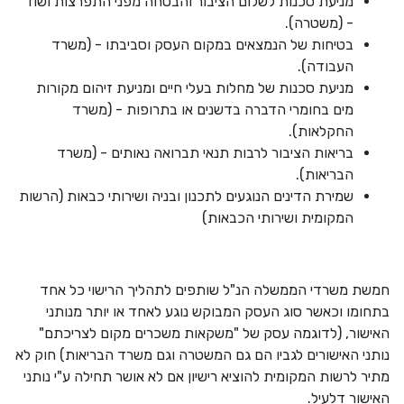
מניעת סכנות לשלום הציבור והבטחה מפני התפרצות ושוד
- (משטרה)
.
בטיחות של הנמצאים במקום העסק וסביבתו - (משרד
העבודה)
.
מניעת סכנות של מחלות בעלי חיים ומניעת זיהום מקורות
מים בחומרי הדברה בדשנים או בתרופות - (משרד
החקלאות)
.
בריאות הציבור לרבות תנאי תברואה נאותים - (משרד
הבריאות)
.
שמירת הדינים הנוגעים לתכנון ובניה ושירותי כבאות (הרשות
המקומית ושירותי הכבאות)
חמשת משרדי הממשלה הנ"ל שותפים לתהליך הרישוי כל אחד
בתחומו וכאשר סוג העסק המבוקש נוגע לאחד או יותר מנותני
האישור, (לדוגמה עסק של "משקאות משכרים מקום לצריכתם"
נותני האישורים לגביו הם גם המשטרה וגם משרד הבריאות) חוק לא
מתיר לרשות המקומית להוציא רישיון אם לא אושר תחילה ע"י נותני
האישור דלעיל
.