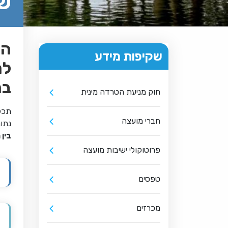
שק
המ
שקיפות מידע
בח
חוק מניעת הטרדה מינית
תכל
חברי מועצה
נתונ
בין 
פרוטוקולי ישיבות מועצה
טפסים
מכרזים