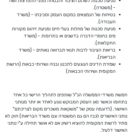
מניעת סכנות לשלום הציבור והבטחה מפני התפרצות ושוד
- (משטרה)
.
בטיחות של הנמצאים במקום העסק וסביבתו - (משרד
העבודה)
.
מניעת סכנות של מחלות בעלי חיים ומניעת זיהום מקורות
מים בחומרי הדברה בדשנים או בתרופות - (משרד
החקלאות)
.
בריאות הציבור לרבות תנאי תברואה נאותים - (משרד
הבריאות)
.
שמירת הדינים הנוגעים לתכנון ובניה ושירותי כבאות (הרשות
המקומית ושירותי הכבאות)
חמשת משרדי הממשלה הנ"ל שותפים לתהליך הרישוי כל אחד
בתחומו וכאשר סוג העסק המבוקש נוגע לאחד או יותר מנותני
האישור, (לדוגמה עסק של "משקאות משכרים מקום לצריכתם"
נותני האישורים לגביו הם גם המשטרה וגם משרד הבריאות) חוק לא
מתיר לרשות המקומית להוציא רישיון אם לא אושר תחילה ע"י נותני
האישור דלעיל
.